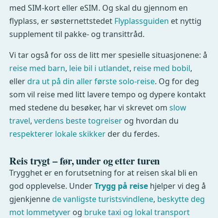
med SIM-kort eller eSIM. Og skal du gjennom en
flyplass, er søsternettstedet
Flyplassguiden
et nyttig
supplement til pakke- og transittråd.
Vi tar også for oss de litt mer spesielle situasjonene: å
reise med barn
,
leie bil i utlandet
,
reise med bobil
,
eller
dra ut på din aller første solo-reise
. Og for deg
som vil reise med litt lavere tempo og dypere kontakt
med stedene du besøker, har vi skrevet om
slow
travel
,
verdens beste togreiser
og hvordan du
respekterer lokale skikker
der du ferdes.
Reis trygt – før, under og etter turen
Trygghet er en forutsetning for at reisen skal bli en
god opplevelse. Under
Trygg på reise
hjelper vi deg å
gjenkjenne
de vanligste turistsvindlene
,
beskytte deg
mot lommetyver
og
bruke taxi og lokal transport