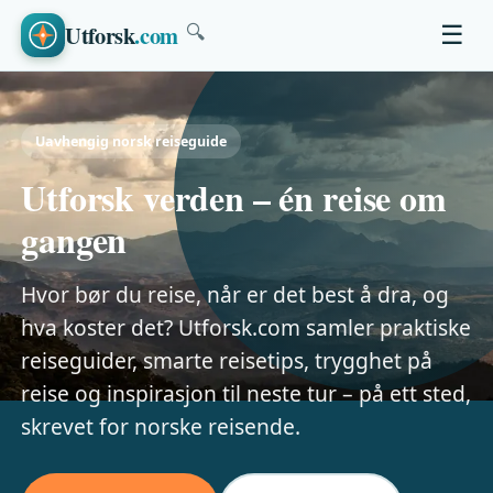
Utforsk
.com
☰
🔍
Uavhengig norsk reiseguide
Utforsk verden – én reise om
gangen
Hvor bør du reise, når er det best å dra, og
hva koster det? Utforsk.com samler praktiske
reiseguider, smarte reisetips, trygghet på
reise og inspirasjon til neste tur – på ett sted,
skrevet for norske reisende.