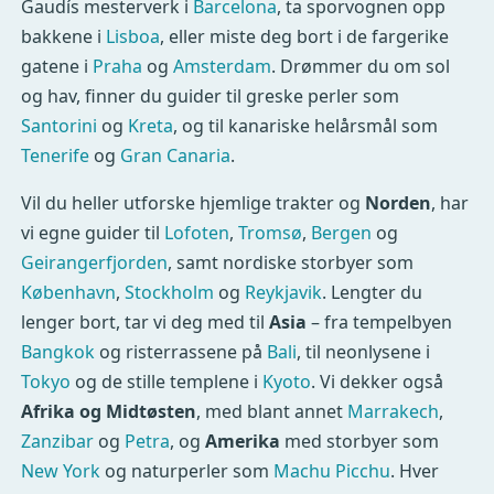
Gaudís mesterverk i
Barcelona
, ta sporvognen opp
bakkene i
Lisboa
, eller miste deg bort i de fargerike
gatene i
Praha
og
Amsterdam
. Drømmer du om sol
og hav, finner du guider til greske perler som
Santorini
og
Kreta
, og til kanariske helårsmål som
Tenerife
og
Gran Canaria
.
Vil du heller utforske hjemlige trakter og
Norden
, har
vi egne guider til
Lofoten
,
Tromsø
,
Bergen
og
Geirangerfjorden
, samt nordiske storbyer som
København
,
Stockholm
og
Reykjavik
. Lengter du
lenger bort, tar vi deg med til
Asia
– fra tempelbyen
Bangkok
og risterrassene på
Bali
, til neonlysene i
Tokyo
og de stille templene i
Kyoto
. Vi dekker også
Afrika og Midtøsten
, med blant annet
Marrakech
,
Zanzibar
og
Petra
, og
Amerika
med storbyer som
New York
og naturperler som
Machu Picchu
. Hver