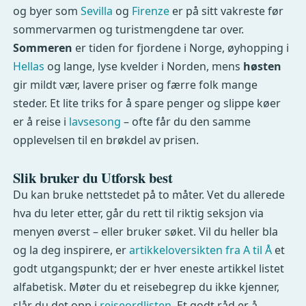
og byer som
Sevilla
og
Firenze
er på sitt vakreste før
sommervarmen og turistmengdene tar over.
Sommeren
er tiden for fjordene i Norge, øyhopping i
Hellas
og lange, lyse kvelder i Norden, mens
høsten
gir mildt vær, lavere priser og færre folk mange
steder. Et lite triks for å spare penger og slippe køer
er å reise i
lavsesong
– ofte får du den samme
opplevelsen til en brøkdel av prisen.
Slik bruker du Utforsk best
Du kan bruke nettstedet på to måter. Vet du allerede
hva du leter etter, går du rett til riktig seksjon via
menyen øverst – eller bruker søket. Vil du heller bla
og la deg inspirere, er
artikkeloversikten fra A til Å
et
godt utgangspunkt; der er hver eneste artikkel listet
alfabetisk. Møter du et reisebegrep du ikke kjenner,
slår du det opp i
reiseordlisten
. Et godt råd er å