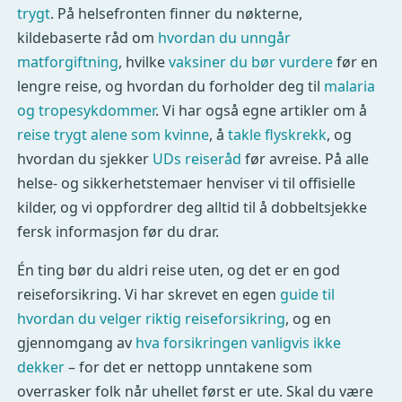
trygt
. På helsefronten finner du nøkterne,
kildebaserte råd om
hvordan du unngår
matforgiftning
, hvilke
vaksiner du bør vurdere
før en
lengre reise, og hvordan du forholder deg til
malaria
og tropesykdommer
. Vi har også egne artikler om å
reise trygt alene som kvinne
, å
takle flyskrekk
, og
hvordan du sjekker
UDs reiseråd
før avreise. På alle
helse- og sikkerhetstemaer henviser vi til offisielle
kilder, og vi oppfordrer deg alltid til å dobbeltsjekke
fersk informasjon før du drar.
Én ting bør du aldri reise uten, og det er en god
reiseforsikring. Vi har skrevet en egen
guide til
hvordan du velger riktig reiseforsikring
, og en
gjennomgang av
hva forsikringen vanligvis ikke
dekker
– for det er nettopp unntakene som
overrasker folk når uhellet først er ute. Skal du være