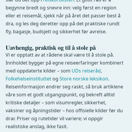
begynne bredt og snevre inn: velg først en region
eller et reisemål, sjekk når på året det passer best å
dra, og les deg deretter opp på det praktiske rundt
fly, bagasje, budsjett og sikkerhet før avreise.
Uavhengig, praktisk og til å stole på
Vi er opptatt av at rådene skal være til å stole på.
Innholdet bygger på egne reiseerfaringer kombinert
med oppdaterte kilder – som
UDs reiseråd
,
Folkehelseinstituttet
og
Store norske leksikon
.
Reiseinformasjon endrer seg raskt, så bruk artiklene
våre som et godt utgangspunkt, og bekreft alltid
kritiske detaljer – som visumregler, sikkerhet,
vaksiner og åpningstider – hos offisielle kilder før du
drar. Priser og rutetider vil variere; vi oppgir
realistiske anslag, ikke fasit.