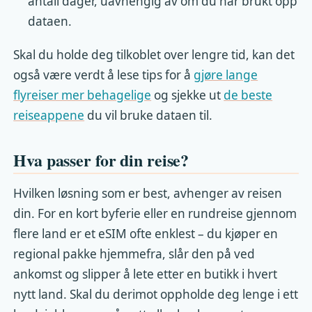
antall dager, uavhengig av om du har brukt opp
dataen.
Skal du holde deg tilkoblet over lengre tid, kan det
også være verdt å lese tips for å
gjøre lange
flyreiser mer behagelige
og sjekke ut
de beste
reiseappene
du vil bruke dataen til.
Hva passer for din reise?
Hvilken løsning som er best, avhenger av reisen
din. For en kort byferie eller en rundreise gjennom
flere land er et eSIM ofte enklest – du kjøper en
regional pakke hjemmefra, slår den på ved
ankomst og slipper å lete etter en butikk i hvert
nytt land. Skal du derimot oppholde deg lenge i ett