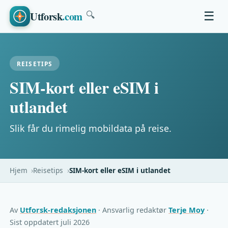
Utforsk
.com
☰
🔍
REISETIPS
SIM-kort eller eSIM i
utlandet
Slik får du rimelig mobildata på reise.
Hjem
Reisetips
SIM-kort eller eSIM i utlandet
Av
Utforsk-redaksjonen
· Ansvarlig redaktør
Terje Moy
·
Sist oppdatert juli 2026