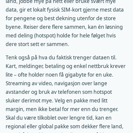
land, jobbe mye på nett eller bruke svært mye
data, gir et lokalt fysisk SIM-kort gjerne mest data
for pengene og best dekning utenfor de store
byene. Reiser dere flere sammen, kan én løsning
med deling (hotspot) holde for hele følget hvis
dere stort sett er sammen.
Tenk også på hva du faktisk trenger dataen til.
Kart, meldinger, betaling og enkel nettbruk krever
lite – ofte holder noen få gigabyte for en uke.
Streaming av video, navigasjon over lange
avstander og bruk av telefonen som hotspot
sluker derimot mye. Velg en pakke med litt
margin, men ikke betal for mer enn du trenger.
Skal du være tilkoblet over lengre tid, kan en
regional eller global pakke som dekker flere land,