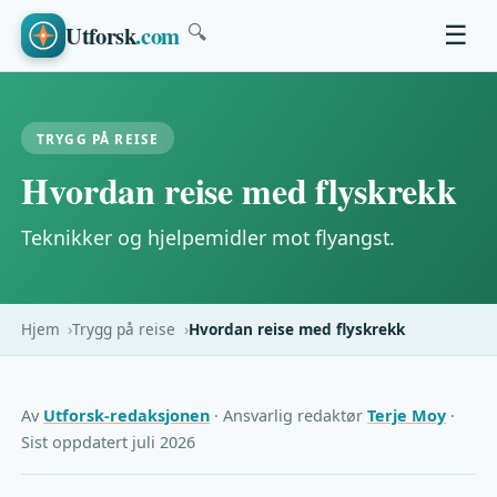
Utforsk
.com
☰
🔍
TRYGG PÅ REISE
Hvordan reise med flyskrekk
Teknikker og hjelpemidler mot flyangst.
Hjem
Trygg på reise
Hvordan reise med flyskrekk
Av
Utforsk-redaksjonen
· Ansvarlig redaktør
Terje Moy
·
Sist oppdatert juli 2026