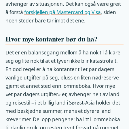
avhenger av situasjonen. Det kan også være greit
å forstå
forskjellen på Mastercard og Visa
, siden
noen steder bare tar imot det ene.
Hvor mye kontanter bør du ha?
Det er en balansegang mellom å ha nok til å klare
seg og lite nok til at et tyveri ikke blir katastrofalt.
En god regel er å ha kontanter til et par dagers
vanlige utgifter på seg, pluss en liten nødreserve
gjemt et annet sted enn lommeboka. Hvor mye
«et par dagers utgifter» er, avhenger helt av land
og reisestil – i et billig land i Sørøst-Asia holder det
med beskjedne summer, mens et dyrere land
krever mer. Del opp pengene: ha litt i lommeboka
til daglig bruk, og resten trygt forvart på rommet