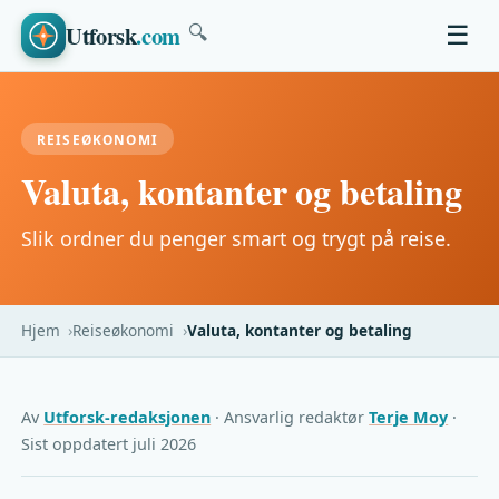
Utforsk
.com
☰
🔍
REISEØKONOMI
Valuta, kontanter og betaling
Slik ordner du penger smart og trygt på reise.
Hjem
Reiseøkonomi
Valuta, kontanter og betaling
Av
Utforsk-redaksjonen
· Ansvarlig redaktør
Terje Moy
·
Sist oppdatert juli 2026