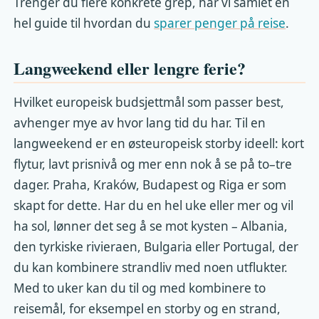
Trenger du flere konkrete grep, har vi samlet en
hel guide til hvordan du
sparer penger på reise
.
Langweekend eller lengre ferie?
Hvilket europeisk budsjettmål som passer best,
avhenger mye av hvor lang tid du har. Til en
langweekend er en østeuropeisk storby ideell: kort
flytur, lavt prisnivå og mer enn nok å se på to–tre
dager. Praha, Kraków, Budapest og Riga er som
skapt for dette. Har du en hel uke eller mer og vil
ha sol, lønner det seg å se mot kysten – Albania,
den tyrkiske rivieraen, Bulgaria eller Portugal, der
du kan kombinere strandliv med noen utflukter.
Med to uker kan du til og med kombinere to
reisemål, for eksempel en storby og en strand,