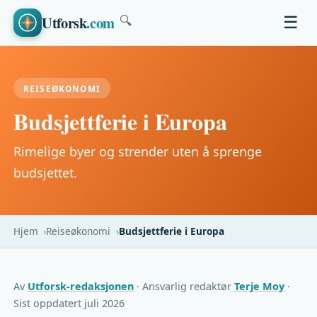
Utforsk
.com
☰
🔍
REISEØKONOMI
Budsjettferie i Europa
Rimelige byer og strender uten å sprenge
budsjettet.
Hjem
Reiseøkonomi
Budsjettferie i Europa
Av
Utforsk-redaksjonen
· Ansvarlig redaktør
Terje Moy
·
Sist oppdatert juli 2026