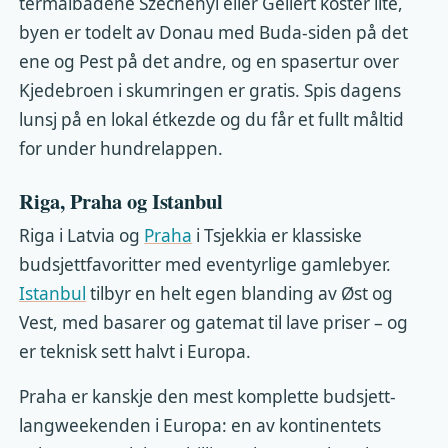
termalbadene Széchenyi eller Gellért koster lite,
byen er todelt av Donau med Buda-siden på det
ene og Pest på det andre, og en spasertur over
Kjedebroen i skumringen er gratis. Spis dagens
lunsj på en lokal étkezde og du får et fullt måltid
for under hundrelappen.
Riga, Praha og Istanbul
Riga i Latvia og
Praha
i Tsjekkia er klassiske
budsjettfavoritter med eventyrlige gamlebyer.
Istanbul
tilbyr en helt egen blanding av Øst og
Vest, med basarer og gatemat til lave priser – og
er teknisk sett halvt i Europa.
Praha er kanskje den mest komplette budsjett-
langweekenden i Europa: en av kontinentets