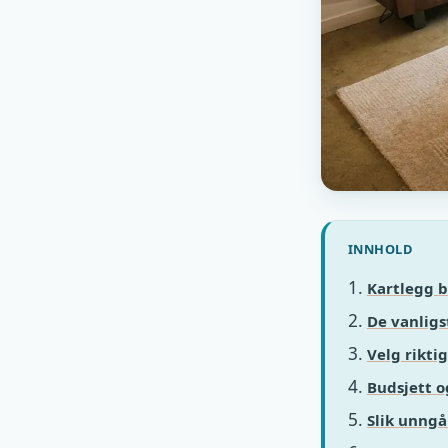
INNHOLD
Kartlegg b
De vanligs
Velg rikti
Budsjett o
Slik unngå