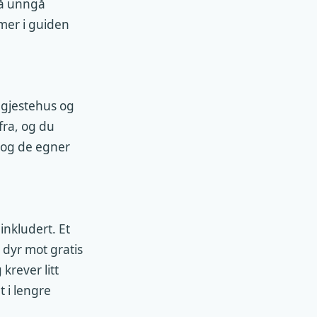
 å unngå
mer i guiden
 gjestehus og
fra, og du
g, og de egner
inkludert. Et
 dyr mot gratis
krever litt
t i lengre