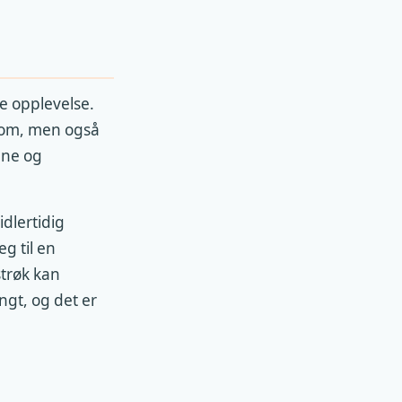
e opplevelse.
-rom, men også
ene og
idlertidig
g til en
strøk kan
ngt, og det er