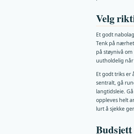
Velg rik
Et godt nabolag
Tenk på nærhet 
på støynivå om 
uutholdelig når
Et godt triks er
sentralt, gå run
langtidsleie. G
oppleves helt a
lurt å sjekke ge
Budsjett