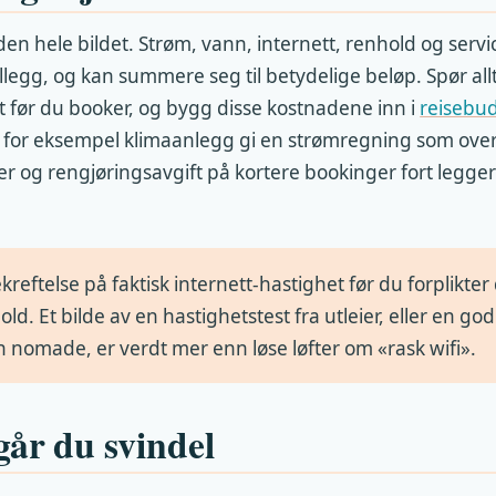
lden hele bildet. Strøm, vann, internett, renhold og serv
llegg, og kan summere seg til betydelige beløp. Spør allt
t før du booker, og bygg disse kostnadene inn i
reisebud
 for eksempel klimaanlegg gi en strømregning som ove
r og rengjøringsavgift på kortere bookinger fort legger
reftelse på faktisk internett-hastighet før du forplikter d
ld. Et bilde av en hastighetstest fra utleier, eller en g
 nomade, er verdt mer enn løse løfter om «rask wifi».
går du svindel