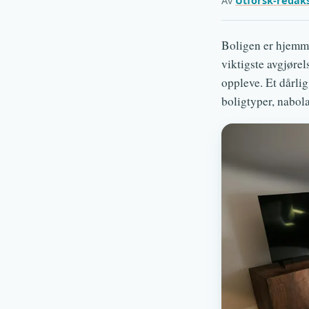
Av
Utforsk-redak
Boligen er hjemmet
viktigste avgjørel
oppleve. Et dårli
boligtyper, nabol