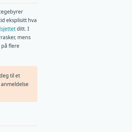
icegebyrer
id eksplisitt hva
sjettet
ditt. I
rrasker, mens
 på flere
eg til et
od anmeldelse