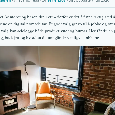
sjonen
· Ansvarlig redaktør
Terje Moy
· Sist oppdatert juli 2026
, kontoret og basen din i ett – derfor er det å finne riktig sted 
sene en digital nomade tar. Et godt valg gir ro til å jobbe og ove
g valg kan ødelegge både produktivitet og humør. Her får du en p
ag, budsjett og hvordan du unngår de vanligste tabbene.