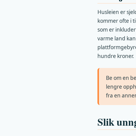
Husleien er sje
kommer ofte i ti
som er inkluder
varme land kan
plattformgebyre
hundre kroner.
Be om en bek
lengre oppho
fra en annen
Slik unn