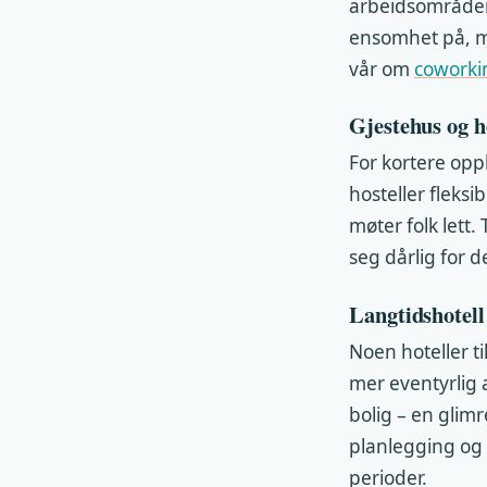
arbeidsområder 
ensomhet på, me
vår om
coworkin
Gjestehus og h
For kortere opp
hosteller fleks
møter folk lett.
seg dårlig for d
Langtidshotell
Noen hoteller t
mer eventyrlig 
bolig – en glimr
planlegging og 
perioder.