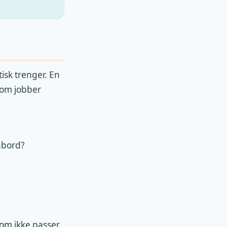
isk trenger. En
 som jobber
enbord?
som ikke passer.