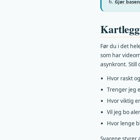
Gjør basen
Kartlegg
Før du i det he
som har videomø
asynkront. Still
Hvor raskt og
Trenger jeg e
Hvor viktig er
Vil jeg bo a
Hvor lenge bl
Svarene styrer a