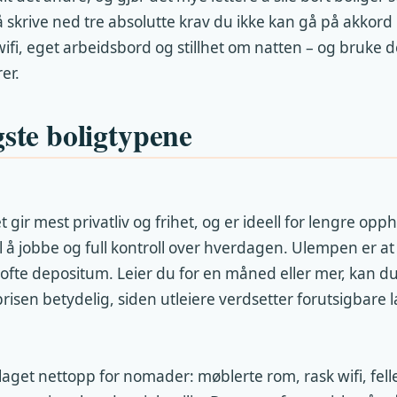
 å skrive ned tre absolutte krav du ikke kan gå på akkord
ifi, eget arbeidsbord og stillhet om natten – og bruke d
er.
gste boligtypene
t gir mest privatliv og frihet, og er ideell for lengre opp
il å jobbe og full kontroll over hverdagen. Ulempen er a
ofte depositum. Leier du for en måned eller mer, kan d
risen betydelig, siden utleiere verdsetter forutsigbare l
 laget nettopp for nomader: møblerte rom, rask wifi, fell