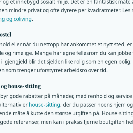
og et innebygd sosialt miljø. Det er en fantastisk måte
n mindre privat og ofte dyrere per kvadratmeter. Les 
g og coliving
.
ostel
hold eller når du nettopp har ankommet et nytt sted, er
ible og rimelige. Mange har egne fellesrom du kan jobbe 
 Til gjengjeld blir det sjelden like rolig som en egen boli
en som trenger uforstyrret arbeidsro over tid.
 og house-sitting
ilbyr gode rabatter på måneder, med renhold og service 
alternativ er
house-sitting
, der du passer noens hjem og
ende måte å kutte den største utgiften på. House-sitting 
gode referanser, men kan i praksis fjerne boutgiften hel