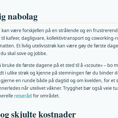
tig nabolag
 kan være forskjellen på en strålende og en frustrerend
til kafeer, dagligvare, kollektivtransport og coworking
natten. Et livlig utelivsstrøk kan være gøy de første dag
 du skal sove og jobbe.
 å bruke de første dagene på et sted til å «scoute» – bo m
dt i ulike strøk og kjenne på stemningen før du binder de
å gjerne en runde både på dagtid og om kvelden, for et 
nnerledes når utelivet våkner. Trygghet bør også veie tu
nerelle
reiseråd
for området.
 og skjulte kostnader