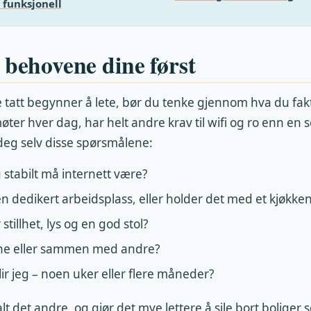
 funksjonell
 behovene dine først
le tatt begynner å lete, bør du tenke gjennom hva du fakt
ter hver dag, har helt andre krav til wifi og ro enn en
 deg selv disse spørsmålene:
 stabilt må internett være?
n dedikert arbeidsplass, eller holder det med et kjøkk
 stillhet, lys og en god stol?
lene eller sammen med andre?
ir jeg – noen uker eller flere måneder?
lt det andre, og gjør det mye lettere å sile bort boliger 