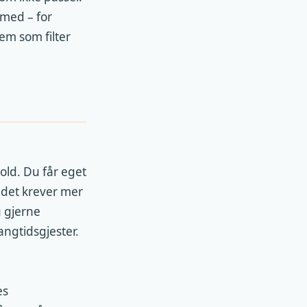
 med – for
em som filter
hold. Du får eget
t det krever mer
u gjerne
angtidsgjester.
es