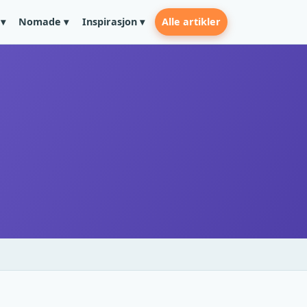
Alle artikler
▾
Nomade ▾
Inspirasjon ▾