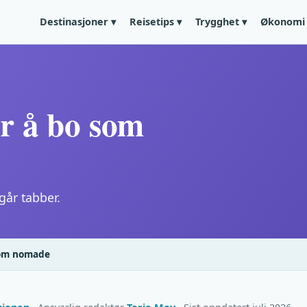
Destinasjoner ▾
Reisetips ▾
Trygghet ▾
Økonomi 
er å bo som
går tabber.
som nomade