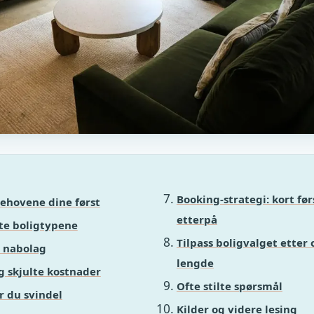
Booking-strategi: kort før
ehovene dine først
etterpå
te boligtypene
Tilpass boligvalget etter
g nabolag
lengde
g skjulte kostnader
Ofte stilte spørsmål
r du svindel
Kilder og videre lesing