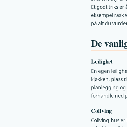
Et godt triks er
eksempel rask w
på alt du vurder
De vanli
Leilighet
En egen leilighe
kjøkken, plass t
planlegging og 
forhandle ned p
Coliving
Coliving-hus er