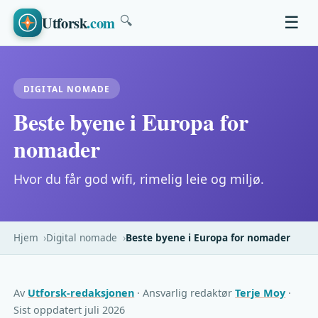
Utforsk
.com
☰
🔍
DIGITAL NOMADE
Beste byene i Europa for
nomader
Hvor du får god wifi, rimelig leie og miljø.
Hjem
Digital nomade
Beste byene i Europa for nomader
Av
Utforsk-redaksjonen
· Ansvarlig redaktør
Terje Moy
·
Sist oppdatert juli 2026