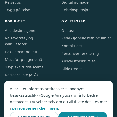
Reisetips
Digital nomade
Trygg på reise
Reiseinspirasjon
POPULÆRT
OM UTFORSK
Alle destinasjoner
Om oss
Reiseverktøy og
Redaksjonelle retningslinjer
kalkulatorer
Kontakt oss
Pakk smart og lett
Personvernerklæring
Mest for pengene nå
Ansvarsfraskrivelse
9 typiske turist-scams
Bildekreditt
Reiseordliste (A–Å)
Alle artikler A–Å
Vi bruker informasjonskapsler til anonym
besøksstatistikk (Google Analytics) for å forbedre
nettstedet. Du velger selv om du vil tillate det. Les mer
© 2026 Utforsk.com · Utgitt av Nordic Webinvest Ltd · Ansvarlig
i
personvernerklæringen
.
redaktør Terje Moy
Innholdet er generell reiseinformasjon. Sjekk alltid UDs reiseråd og