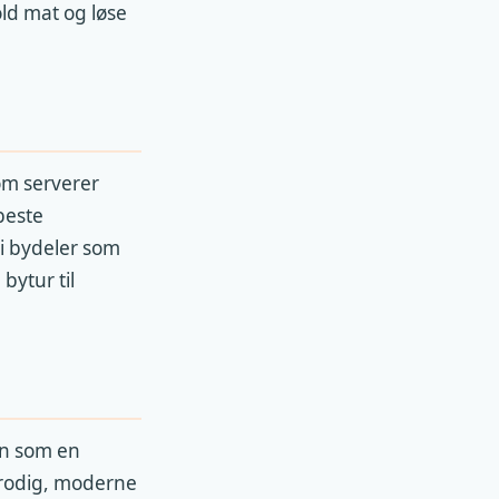
old mat og løse
om serverer
beste
 i bydeler som
bytur til
inn som en
frodig, moderne