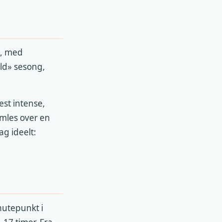
t, med
ald» sesong,
est intense,
amles over en
ag ideelt:
knutepunkt i