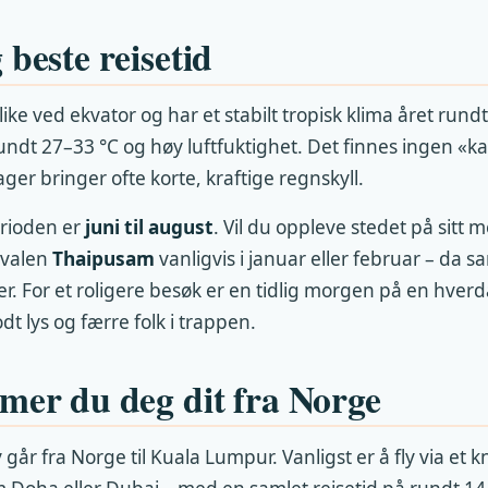
beste reisetid
like ved ekvator og har et stabilt tropisk klima året rund
ndt 27–33 °C og høy luftfuktighet. Det finnes ingen «k
er bringer ofte korte, kraftige regnskyll.
erioden er
juni til august
. Vil du oppleve stedet på sitt m
tivalen
Thaipusam
vanligvis i januar eller februar – da s
er. For et roligere besøk er en tidlig morgen på en hverd
odt lys og færre folk i trappen.
mer du deg dit fra Norge
 går fra Norge til Kuala Lumpur. Vanligst er å fly via et 