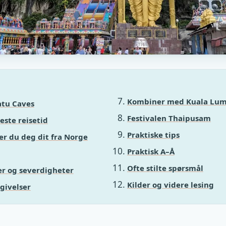
Kombiner med Kuala Lu
atu Caves
Festivalen Thaipusam
este reisetid
Praktiske tips
r du deg dit fra Norge
Praktisk A–Å
Ofte stilte spørsmål
r og severdigheter
Kilder og videre lesing
givelser