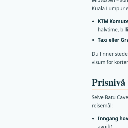
Midtøsten – som
Kuala Lumpur er
KTM Komute
halvtime, bill
Taxi eller Gr
Du finner stede
visum for korter
Prisnivå
Selve Batu Cave
reisemål:
Inngang hov
avgift)