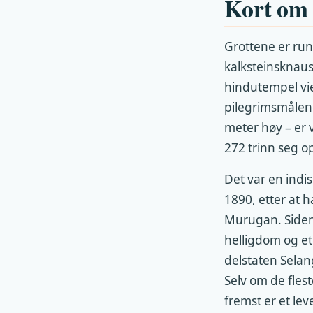
Kort om
Grottene er run
kalksteinsknaus.
hindutempel vie
pilegrimsmålen
meter høy – er 
272 trinn seg o
Det var en indi
1890, etter at 
Murugan. Siden 
helligdom og et
delstaten Selan
Selv om de fles
fremst er et lev