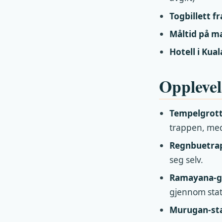
Togbillett fr
Måltid på m
Hotell i Kua
Opplevel
Tempelgrott
trappen, med
Regnbuetra
seg selv.
Ramayana-g
gjennom sta
Murugan-st