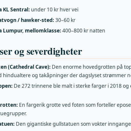
a KL Sentral:
under 10 kr hver vei
atvogn / hawker-sted:
30–60 kr
la Lumpur, mellomklasse:
400–800 kr natten
ser og severdigheter
en (Cathedral Cave):
Den enorme hovedgrotten på to
 hindualtere og takåpninger der dagslyset strømmer n
ppen:
De 272 trinnene ble malt i sterke farger i 2018 og er
rotten:
En fargerik grotte ved foten som forteller epo
tuegrupper.
atuen:
Den gigantiske gullstatuen som vokter inngange