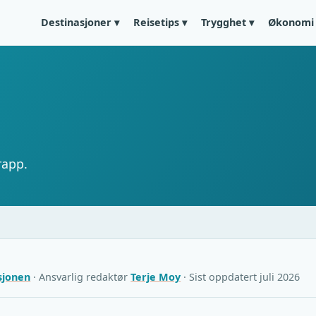
Destinasjoner ▾
Reisetips ▾
Trygghet ▾
Økonomi 
rapp.
sjonen
· Ansvarlig redaktør
Terje Moy
· Sist oppdatert juli 2026