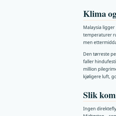
Klima og 
Malaysia ligger 
temperaturer ru
men ettermiddag
Den tørreste p
faller hindufes
million pilegrim
kjøligere luft, g
Slik kom
Ingen direktefly