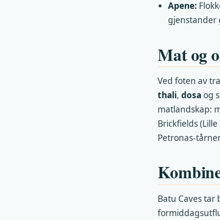
Apene:
Flokk
gjenstander 
Mat og o
Ved foten av tr
thali
,
dosa
og s
matlandskap: m
Brickfields (Lil
Petronas-tårne
Kombine
Batu Caves tar 
formiddagsutflu