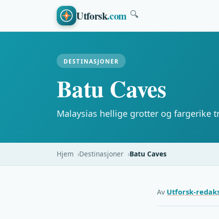
Utforsk
.com
🔍
DESTINASJONER
Batu Caves
Malaysias hellige grotter og fargerike t
Hjem
Destinasjoner
Batu Caves
Av
Utforsk-redak