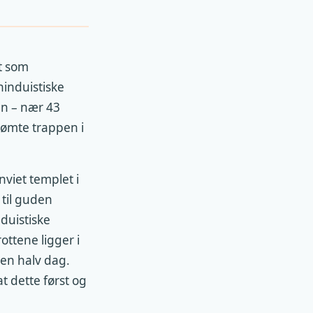
et som
hinduistiske
en – nær 43
rømte trappen i
viet templet i
 til guden
duistiske
ottene ligger i
 en halv dag.
t dette først og