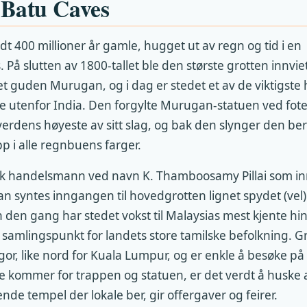
 Batu Caves
dt 400 millioner år gamle, hugget ut av regn og tid i en
 På slutten av 1800-tallet ble den største grotten innvi
t guden Murugan, og i dag er stedet et av de viktigste 
e utenfor India. Den forgylte Murugan-statuen ved fot
verdens høyeste av sitt slag, og bak den slynger den be
pp i alle regnbuens farger.
sk handelsmann ved navn K. Thamboosamy Pillai som inn
han syntes inngangen til hovedgrotten lignet spydet (vel)
den gang har stedet vokst til Malaysias mest kjente hin
 samlingspunkt for landets store tamilske befolkning. Gr
gor, like nord for Kuala Lumpur, og er enkle å besøke på
te kommer for trappen og statuen, er det verdt å huske a
ende tempel der lokale ber, gir offergaver og feirer.