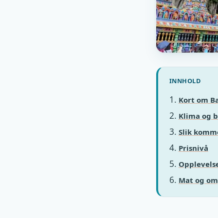
INNHOLD
Kort om B
Klima og b
Slik komme
Prisnivå
Opplevelse
Mat og om