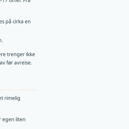
17 timer. Fra
es på cirka en
n.
ere trenger ikke
av før avreise.
t rimelig
r egen liten