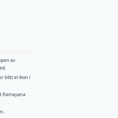
ppen av
ed.
 blitt et ikon i
set Ramayana
n.