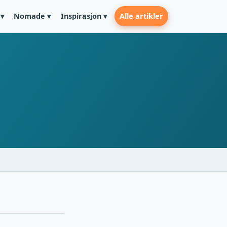
Alle artikler
▾
Nomade ▾
Inspirasjon ▾