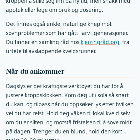
kroppen å stille seg inn på ny tid, men snakk med
apotek eller lege om bruk og dosering.
Det finnes også enkle, naturlige knep mot
søvnproblemer som har gått i arv i generasjoner.
Du finner en samling råd hos
kjerringråd.org
, fra
urtete til avslappende kveldsrutiner.
Når du ankommer
Dagslys er det kraftigste verktøyet du har for å
justere kroppsklokken. Kom deg ut i sola så snart
du kan, og tilpass når du oppsøker lys etter hvilken
vei du har reist. Hold deg våken til lokal kveld selv
om du er sliten, og motstå fristelsen til å sove midt
på dagen. Trenger du en blund, hold den kort –