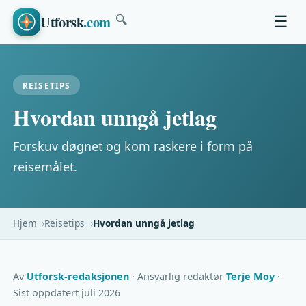
Utforsk
.com
☰
🔍
REISETIPS
Hvordan unngå jetlag
Forskuv døgnet og kom raskere i form på
reisemålet.
Hjem
Reisetips
Hvordan unngå jetlag
Av
Utforsk-redaksjonen
· Ansvarlig redaktør
Terje Moy
·
Sist oppdatert juli 2026