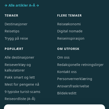
✈️ Alle artikler A–Å →
TEMAER
FLERE TEMAER
Destinasjoner
Reiseøkonomi
Reisetips
Digital nomade
Trygg på reise
Reiseinspirasjon
POPULÆRT
OM UTFORSK
Alle destinasjoner
Om oss
Reiseverktøy og
Redaksjonelle retningslinjer
kalkulatorer
Kontakt oss
Pakk smart og lett
Personvernerklæring
Mest for pengene nå
Ansvarsfraskrivelse
9 typiske turist-scams
Bildekreditt
Reiseordliste (A–Å)
Alle artikler A–Å