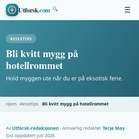
Utforsk
.com
☰
🔍
REISETIPS
Bli kvitt mygg på
hotellrommet
Hold myggen ute når du er på eksotisk ferie.
Hjem
Reisetips
Bli kvitt mygg på hotellrommet
Av
Utforsk-redaksjonen
· Ansvarlig redaktør
Terje Moy
·
Sist oppdatert juli 2026