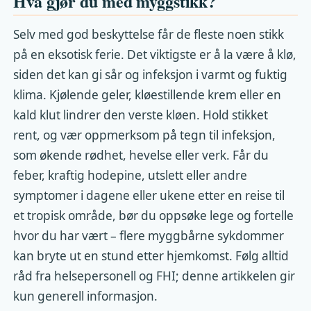
Hva gjør du med myggstikk?
Selv med god beskyttelse får de fleste noen stikk
på en eksotisk ferie. Det viktigste er å la være å klø,
siden det kan gi sår og infeksjon i varmt og fuktig
klima. Kjølende geler, kløestillende krem eller en
kald klut lindrer den verste kløen. Hold stikket
rent, og vær oppmerksom på tegn til infeksjon,
som økende rødhet, hevelse eller verk. Får du
feber, kraftig hodepine, utslett eller andre
symptomer i dagene eller ukene etter en reise til
et tropisk område, bør du oppsøke lege og fortelle
hvor du har vært – flere myggbårne sykdommer
kan bryte ut en stund etter hjemkomst. Følg alltid
råd fra helsepersonell og FHI; denne artikkelen gir
kun generell informasjon.