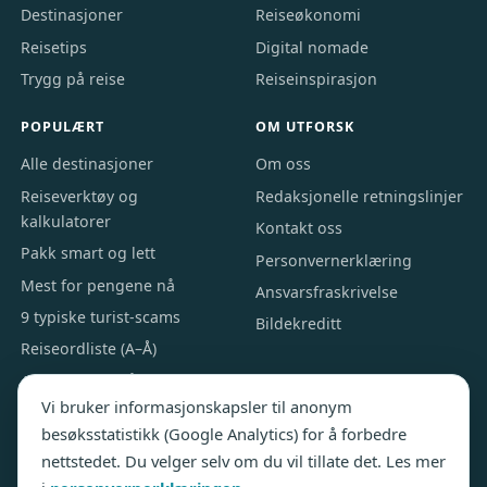
Destinasjoner
Reiseøkonomi
Reisetips
Digital nomade
Trygg på reise
Reiseinspirasjon
POPULÆRT
OM UTFORSK
Alle destinasjoner
Om oss
Reiseverktøy og
Redaksjonelle retningslinjer
kalkulatorer
Kontakt oss
Pakk smart og lett
Personvernerklæring
Mest for pengene nå
Ansvarsfraskrivelse
9 typiske turist-scams
Bildekreditt
Reiseordliste (A–Å)
Alle artikler A–Å
Vi bruker informasjonskapsler til anonym
besøksstatistikk (Google Analytics) for å forbedre
nettstedet. Du velger selv om du vil tillate det. Les mer
© 2026 Utforsk.com · Utgitt av Nordic Webinvest Ltd · Ansvarlig