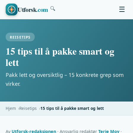
Utforsk
.com
☰
🔍
REISETIPS
15 tips til å pakke smart og
lett
Pakk lett og oversiktlig – 15 konkrete grep som
virker.
Hjem
Reisetips
15 tips til å pakke smart og lett
Av
Utforsk-redaksjonen
· Ansvarlig redaktør
Terje Moy
·