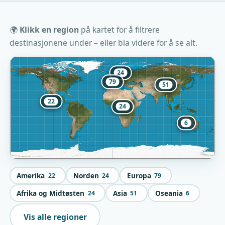
🌍
Klikk en region
på kartet for å filtrere
destinasjonene under – eller bla videre for å se alt.
24
79
51
22
24
6
Amerika
Norden
Europa
22
24
79
Afrika og Midtøsten
Asia
Oseania
24
51
6
Vis alle regioner