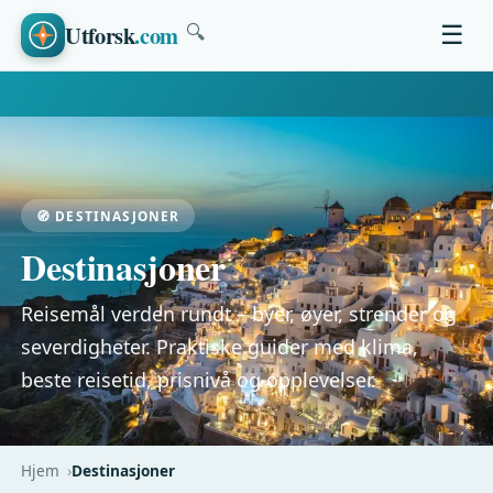
Utforsk
.com
☰
🔍
🧭 DESTINASJONER
Destinasjoner
Reisemål verden rundt – byer, øyer, strender og
severdigheter. Praktiske guider med klima,
beste reisetid, prisnivå og opplevelser.
Hjem
Destinasjoner