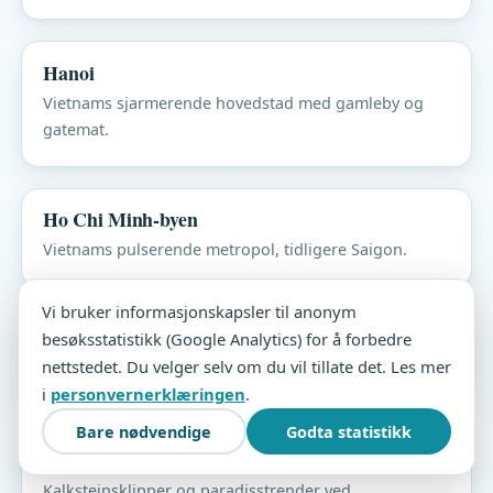
Hanoi
Vietnams sjarmerende hovedstad med gamleby og
gatemat.
Ho Chi Minh-byen
Vietnams pulserende metropol, tidligere Saigon.
Vi bruker informasjonskapsler til anonym
Chiang Mai
besøksstatistikk (Google Analytics) for å forbedre
nettstedet. Du velger selv om du vil tillate det. Les mer
Templer, fjell og elefanter i Nord-Thailand.
i
personvernerklæringen
.
Bare nødvendige
Godta statistikk
Krabi
Kalksteinsklipper og paradisstrender ved