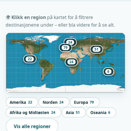
🌍
Klikk en region
på kartet for å filtrere
destinasjonene under – eller bla videre for å se alt.
24
79
51
22
24
6
Amerika
Norden
Europa
22
24
79
Afrika og Midtøsten
Asia
Oseania
24
51
6
Vis alle regioner