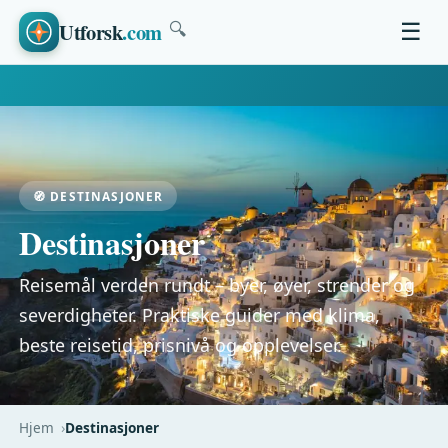
Utforsk
.com
☰
🔍
🧭 DESTINASJONER
Destinasjoner
Reisemål verden rundt – byer, øyer, strender og
severdigheter. Praktiske guider med klima,
beste reisetid, prisnivå og opplevelser.
Hjem
Destinasjoner