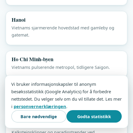
Hanoi
Vietnams sjarmerende hovedstad med gamleby og
gatemat.
Ho Chi Minh-byen
Vietnams pulserende metropol, tidligere Saigon.
Vi bruker informasjonskapsler til anonym
Chiang Mai
besøksstatistikk (Google Analytics) for å forbedre
nettstedet. Du velger selv om du vil tillate det. Les mer
Templer, fjell og elefanter i Nord-Thailand.
i
personvernerklæringen
.
Bare nødvendige
Godta statistikk
Krabi
Kalksteinsklipper og paradisstrender ved